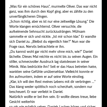
„Was für ein schönes Haus“, murmelte Oliver. Das war nicht
ganz, was ihm durch den Kopf ging, aber es zählte zu den
unverfänglicheren Dingen.
„Schon richtig, aber es ist nur eine zeitweilige Lösung.“ Die
Worte klangen ernüchternd. Oliver versuchte, die
aufkeimende Sehnsucht zurückzudrängen. Mühsam
sammelte er sich und nickte. „Ist mir schon klar.“ Er wandte
sich Daniel zu. „Bleibst du eigentlich hier?“ Nun war die
Frage raus. Nervös betrachtete er ihn.
„Du kannst wohl gar nicht mehr ohne mich, wie?“ Daniel
lächelte. Dieses Mal reichte es nicht bis zu seinen Augen. Ein
stiller, schmerzvoller Ausdruck lag stattdessen in seiner
Mimik. Was bedrückte ihn? Seit er das Haus betreten hatte,
wankten seine Gefühle unübersehbar. Vielleicht konnte er
ihn aufmuntern, indem er auf seine Worte einstieg.
„Klar, ich will den Rest meines Lebens mit dir verbringen …“
Das klang weder spöttisch noch scherzhaft, sondern nur
bescheuert. Er war verliebt in Daniel.
Natürlich wollte er bei ihm sein. Er wollte dieses treue, liebe
Gesicht weiterhin
so oft wie möglich sehen, Daniels Lachen hören und sicher