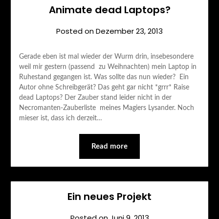
Animate dead Laptops?
Posted on
Dezember 23, 2013
Gerade eben ist mal wieder der Wurm drin, insebesondere
weil mir gestern (passend zu Weihnachten) mein Laptop in
Ruhestand gegangen ist. Was sollte das nun wieder? Ein
Autor ohne Schreibgerät? Das geht gar nicht *grrr* Raise
dead Laptops? Der Zauber stand leider nicht in der
Necromanten-Zauberliste meines Magiers Lysander. Noch
mieser ist, dass ich derzeit…
Read more
Ein neues Projekt
Posted on
Juni 9, 2013