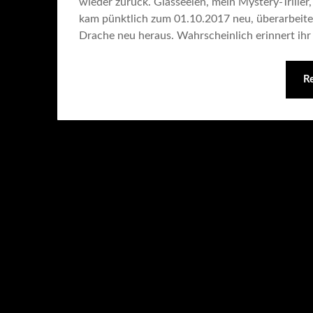
wieder zurück. Glasseelen, mein Mystery-Triller
kam pünktlich zum 01.10.2017 neu, überarbeite
Drache neu heraus. Wahrscheinlich erinnert ih
R