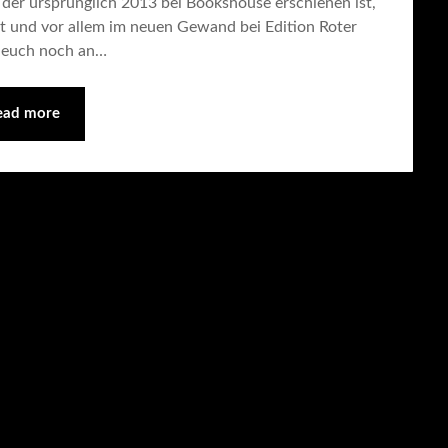
, der ursprünglich 2013 bei Bookshouse erschienen ist,
t und vor allem im neuen Gewand bei Edition Roter
r euch noch an…
ead more