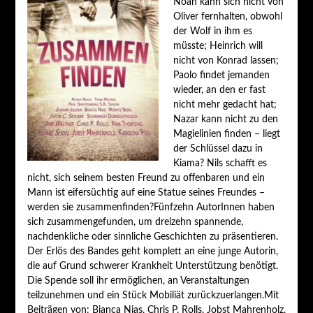
Noah kann sich nicht von
Oliver fernhalten, obwohl
der Wolf in ihm es
müsste; Heinrich will
nicht von Konrad lassen;
Paolo findet jemanden
wieder, an den er fast
nicht mehr gedacht hat;
Nazar kann nicht zu den
Magielinien finden – liegt
der Schlüssel dazu in
Kiama? Nils schafft es
nicht, sich seinem besten Freund zu offenbaren und ein
Mann ist eifersüchtig auf eine Statue seines Freundes –
werden sie zusammenfinden?Fünfzehn AutorInnen haben
sich zusammengefunden, um dreizehn spannende,
nachdenkliche oder sinnliche Geschichten zu präsentieren.
Der Erlös des Bandes geht komplett an eine junge Autorin,
die auf Grund schwerer Krankheit Unterstützung benötigt.
Die Spende soll ihr ermöglichen, an Veranstaltungen
teilzunehmen und ein Stück Mobiliät zurückzuerlangen.Mit
Beiträgen von: Bianca Nias, Chris P. Rolls, Jobst Mahrenholz,