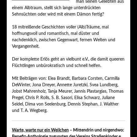
man seinen Geliebten aus
einem Albtraum, stellt sich lange unterdrückten
Sehnsüchten oder wird mit einem Dämon fertig?
18 mitreißende Geschichten voller (Alb)Träume, mal
hoffnungsvoll und romantisch, mal düster und
nachdenklich, zwischen Gegenwart, fernen Welten und
Vergangenheit.
Der komplette Erlös geht an vielbunt e.V., die damit queeren
Flüchtlingen unbürokratisch und schnell helfen.
Mit Beiträgen von: Elea Brandt, Barbara Corsten, Carmilla
DeWinter, Jona Dreyer, Annette Juretzki, Svea Lundberg,
Jobst Mahrenholz, Tanja Meurer, Jannis Plastargias, Thomas
Pregel, Chris P. Rolls, S. B. Sasori, Elisa Schwarz, Juliane
Seidel, Dima von Seelenburg, Dennis Stephan, J. Walther
und T. A. Wegberg.
Warte, warte nur ein Weilchen
– Mittendrin und nirgendwo:
Benefiz-Anthologie zugunsten des Vereins Straßenkinder e.