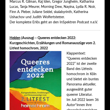
Marcus R. Gilman, Kaj Iden, Gregor Jungheim, Katharina
Lucas, Tanja Meurer, Morning Dew, Nayina, Lydia R. Noir,
Finn A. Pieber, Juliane Seidel, skalabyrinth, Katherina
Ushachov und Judith Wolfertstetter.
Der komplette Erlös geht an den InSpektren Podcast n.e.V.
Helden
(Auszug) – Queeres entdecken 2022:
Kurzgeschichten, Erzählungen und Romanauszüge vom 2.
Litfest homochrom, 2022
Klappentext:
“Queeres entdecken
2022” ist der zweite
Band des Litfests
homochrom in Köln
und bietet ein buntes
Panorama aktueller,
ausgewählt guter
queerer Literatur.
Im Juli 2022 lasen 36
Autor*innen ihre