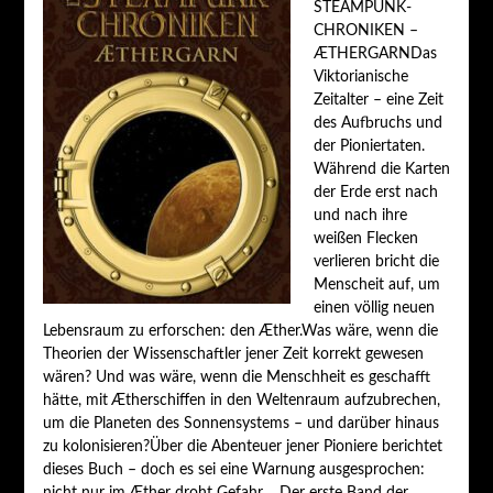
STEAMPUNK-
CHRONIKEN –
ÆTHERGARNDas
Viktorianische
Zeitalter – eine Zeit
des Aufbruchs und
der Pioniertaten.
Während die Karten
der Erde erst nach
und nach ihre
weißen Flecken
verlieren bricht die
Menscheit auf, um
einen völlig neuen
Lebensraum zu erforschen: den Æther.Was wäre, wenn die
Theorien der Wissenschaftler jener Zeit korrekt gewesen
wären? Und was wäre, wenn die Menschheit es geschafft
hätte, mit Ætherschiffen in den Weltenraum aufzubrechen,
um die Planeten des Sonnensystems – und darüber hinaus
zu kolonisieren?Über die Abenteuer jener Pioniere berichtet
dieses Buch – doch es sei eine Warnung ausgesprochen:
nicht nur im Æther droht Gefahr …Der erste Band der