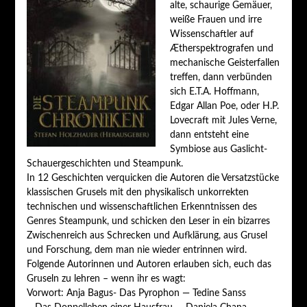
alte, schaurige Gemäuer,
weiße Frauen und irre
Wissenschaftler auf
Ætherspektrografen und
mechanische Geisterfallen
treffen, dann verbünden
sich E.T.A. Hoffmann,
Edgar Allan Poe, oder H.P.
Lovecraft mit Jules Verne,
dann entsteht eine
Symbiose aus Gaslicht-
Schauergeschichten und Steampunk.
In 12 Geschichten verquicken die Autoren die Versatzstücke
klassischen Grusels mit den physikalisch unkorrekten
technischen und wissenschaftlichen Erkenntnissen des
Genres Steampunk, und schicken den Leser in ein bizarres
Zwischenreich aus Schrecken und Aufklärung, aus Grusel
und Forschung, dem man nie wieder entrinnen wird.
Folgende Autorinnen und Autoren erlauben sich, euch das
Gruseln zu lehren – wenn ihr es wagt:
Vorwort: Anja Bagus- Das Pyrophon — Tedine Sanss