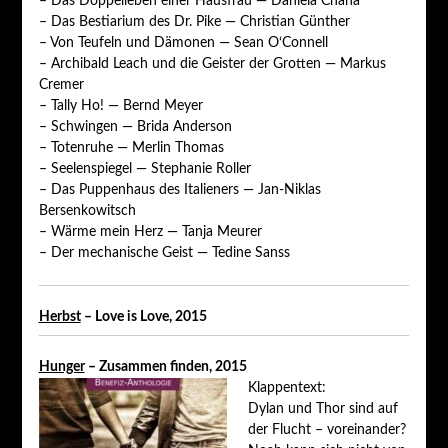
– Das Doppelleben einer Hausfrau — Daniela Chana
– Das Bestiarium des Dr. Pike — Christian Günther
– Von Teufeln und Dämonen — Sean O‘Connell
– Archibald Leach und die Geister der Grotten — Markus
Cremer
– Tally Ho! — Bernd Meyer
– Schwingen — Brida Anderson
– Totenruhe — Merlin Thomas
– Seelenspiegel — Stephanie Roller
– Das Puppenhaus des Italieners — Jan-Niklas
Bersenkowitsch
– Wärme mein Herz — Tanja Meurer
– Der mechanische Geist — Tedine Sanss
Herbst
– Love is Love, 2015
Hunger
– Zusammen finden, 2015
Klappentext:
Dylan und Thor sind auf
der Flucht – voreinander?