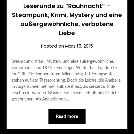
Leserunde zu “Rauhnacht” –
Steampunk, Krimi, Mystery und eine
außergewöhnliche, verbotene
Liebe
Posted on
März 15, 2015
Steampunk, Krimi, Mystery und eine außergewöhnliche,
verbotene Liebe 1876 – Ein eisiger Winter hält London fest
im Griff. Die Temperaturen fallen stetig, Erfrierungsopfer
stehen auf der Tagesordnung. Doch die Leiche, die Anabelle
in Augenschein nehmen soll, sieht aus, als sei sie zu Tode
erschreckt worden. Blankes Entsetzen steht ihr ins Gesicht
geschrieben. Als Anabelle von…
Read more