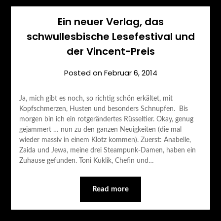
Ein neuer Verlag, das
schwullesbische Lesefestival und
der Vincent-Preis
Posted on
Februar 6, 2014
Ja, mich gibt es noch, so richtig schön erkältet, mit
Kopfschmerzen, Husten und besonders Schnupfen. Bis
morgen bin ich ein rotgerändertes Rüsseltier. Okay, genug
gejammert … nun zu den ganzen Neuigkeiten (die mal
wieder massiv in einem Klotz kommen). Zuerst: Anabelle,
Zaida und Jewa, meine drei Steampunk-Damen, haben ein
Zuhause gefunden. Toni Kuklik, Chefin und…
Read more