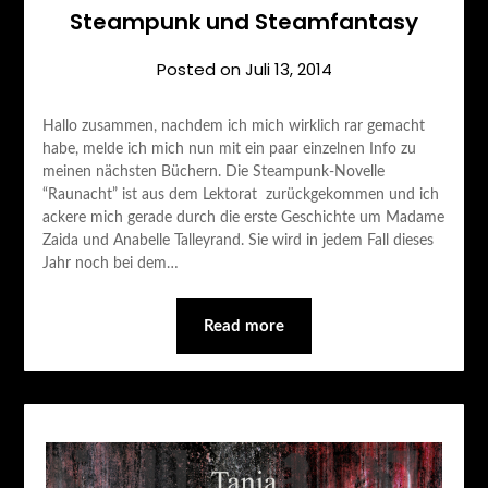
Steampunk und Steamfantasy
Posted on
Juli 13, 2014
Hallo zusammen, nachdem ich mich wirklich rar gemacht
habe, melde ich mich nun mit ein paar einzelnen Info zu
meinen nächsten Büchern. Die Steampunk-Novelle
“Raunacht” ist aus dem Lektorat zurückgekommen und ich
ackere mich gerade durch die erste Geschichte um Madame
Zaida und Anabelle Talleyrand. Sie wird in jedem Fall dieses
Jahr noch bei dem…
Read more