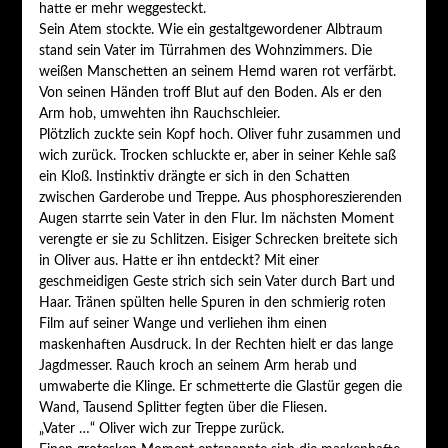
hatte er mehr weggesteckt.
Sein Atem stockte. Wie ein gestaltgewordener Albtraum
stand sein Vater im Türrahmen des Wohnzimmers. Die
weißen Manschetten an seinem Hemd waren rot verfärbt.
Von seinen Händen troff Blut auf den Boden. Als er den
Arm hob, umwehten ihn Rauchschleier.
Plötzlich zuckte sein Kopf hoch. Oliver fuhr zusammen und
wich zurück. Trocken schluckte er, aber in seiner Kehle saß
ein Kloß. Instinktiv drängte er sich in den Schatten
zwischen Garderobe und Treppe. Aus phosphoreszierenden
Augen starrte sein Vater in den Flur. Im nächsten Moment
verengte er sie zu Schlitzen. Eisiger Schrecken breitete sich
in Oliver aus. Hatte er ihn entdeckt? Mit einer
geschmeidigen Geste strich sich sein Vater durch Bart und
Haar. Tränen spülten helle Spuren in den schmierig roten
Film auf seiner Wange und verliehen ihm einen
maskenhaften Ausdruck. In der Rechten hielt er das lange
Jagdmesser. Rauch kroch an seinem Arm herab und
umwaberte die Klinge. Er schmetterte die Glastür gegen die
Wand, Tausend Splitter fegten über die Fliesen.
„Vater …“ Oliver wich zur Treppe zurück.