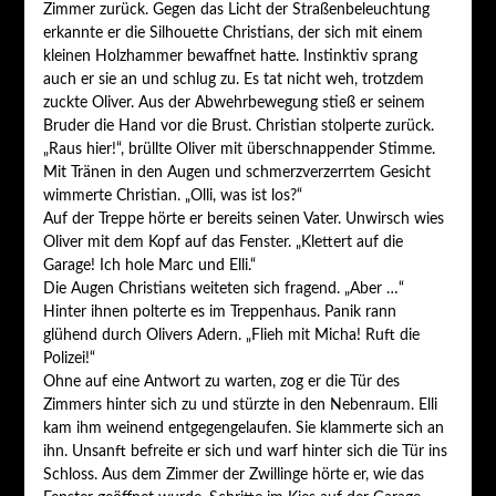
Zimmer zurück. Gegen das Licht der Straßenbeleuchtung
erkannte er die Silhouette Christians, der sich mit einem
kleinen Holzhammer bewaffnet hatte. Instinktiv sprang
auch er sie an und schlug zu. Es tat nicht weh, trotzdem
zuckte Oliver. Aus der Abwehrbewegung stieß er seinem
Bruder die Hand vor die Brust. Christian stolperte zurück.
„Raus hier!“, brüllte Oliver mit überschnappender Stimme.
Mit Tränen in den Augen und schmerzverzerrtem Gesicht
wimmerte Christian. „Olli, was ist los?“
Auf der Treppe hörte er bereits seinen Vater. Unwirsch wies
Oliver mit dem Kopf auf das Fenster. „Klettert auf die
Garage! Ich hole Marc und Elli.“
Die Augen Christians weiteten sich fragend. „Aber …“
Hinter ihnen polterte es im Treppenhaus. Panik rann
glühend durch Olivers Adern. „Flieh mit Micha! Ruft die
Polizei!“
Ohne auf eine Antwort zu warten, zog er die Tür des
Zimmers hinter sich zu und stürzte in den Nebenraum. Elli
kam ihm weinend entgegengelaufen. Sie klammerte sich an
ihn. Unsanft befreite er sich und warf hinter sich die Tür ins
Schloss. Aus dem Zimmer der Zwillinge hörte er, wie das