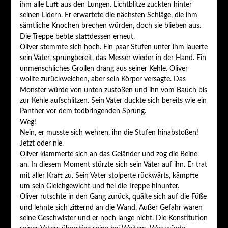
ihm alle Luft aus den Lungen. Lichtblitze zuckten hinter
seinen Lidern. Er erwartete die nächsten Schläge, die ihm
sämtliche Knochen brechen würden, doch sie blieben aus.
Die Treppe bebte stattdessen erneut.
Oliver stemmte sich hoch. Ein paar Stufen unter ihm lauerte
sein Vater, sprungbereit, das Messer wieder in der Hand. Ein
unmenschliches Grollen drang aus seiner Kehle. Oliver
wollte zurückweichen, aber sein Körper versagte. Das
Monster würde von unten zustoßen und ihn vom Bauch bis
zur Kehle aufschlitzen. Sein Vater duckte sich bereits wie ein
Panther vor dem todbringenden Sprung.
Weg!
Nein, er musste sich wehren, ihn die Stufen hinabstoßen!
Jetzt oder nie.
Oliver klammerte sich an das Geländer und zog die Beine
an. In diesem Moment stürzte sich sein Vater auf ihn. Er trat
mit aller Kraft zu. Sein Vater stolperte rückwärts, kämpfte
um sein Gleichgewicht und fiel die Treppe hinunter.
Oliver rutschte in den Gang zurück, quälte sich auf die Füße
und lehnte sich zitternd an die Wand. Außer Gefahr waren
seine Geschwister und er noch lange nicht. Die Konstitution