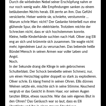
Durch die wirbelnden Nebel seiner Erschöpfung nahm er
nur noch wenig wahr. Alle Empfindungen sanken zu einem
betäubenden Nichts herab. Elli zerrte an ihm. Das Gefühl
versickerte. Heiser weinte sie, schniefte, verstummte …
Warum schrie Marc nicht? Der Gedanke hinterließ nun eine
glühende Spur, die ihn elektrisierte. Trotzdem reichte der
Schrecken nicht, dass er sich hochstemmen konnte.
Kleine, heiße Kinderhände suchten nach Halt. Oliver zog Elli
eng an sich und krümmte sich zusammen. Sie wagte nicht
mehr, irgendeinen Laut zu verursachen. Das bebende heiße
Bündel Mensch in seinen Armen war voller Leben und
Angst.
Noch.
In der Sekunde drang die Klinge in sein gebrochenes
Schulterblatt. Der Schock benebelte seinen Schmerz, nur,
um einen Herzschlag später doppelt so stark zu explodieren.
Oliver schrie. Es klang fremd in seinen Ohren. Ellis dünnes
Weinen setzte ein, mischte sich in seine Stimme. Keuchend
vergrub er das Gesicht in ihrem Haar, vor seinen Augen
tanzten Blitze, etwas rauschte. War das sein eigenes Blut in
den Ohren? Das Geräusch war so laut, dass es Elli