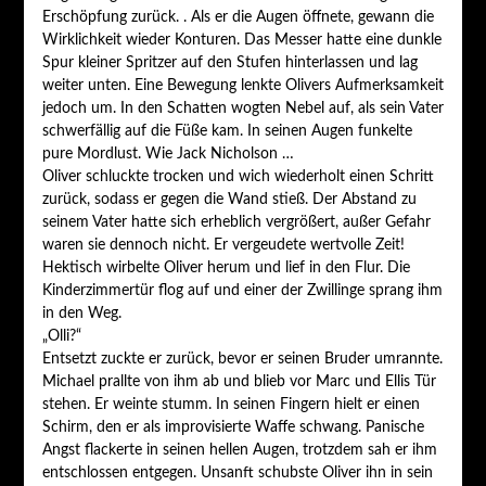
Erschöpfung zurück. . Als er die Augen öffnete, gewann die
Wirklichkeit wieder Konturen. Das Messer hatte eine dunkle
Spur kleiner Spritzer auf den Stufen hinterlassen und lag
weiter unten. Eine Bewegung lenkte Olivers Aufmerksamkeit
jedoch um. In den Schatten wogten Nebel auf, als sein Vater
schwerfällig auf die Füße kam. In seinen Augen funkelte
pure Mordlust. Wie Jack Nicholson …
Oliver schluckte trocken und wich wiederholt einen Schritt
zurück, sodass er gegen die Wand stieß. Der Abstand zu
seinem Vater hatte sich erheblich vergrößert, außer Gefahr
waren sie dennoch nicht. Er vergeudete wertvolle Zeit!
Hektisch wirbelte Oliver herum und lief in den Flur. Die
Kinderzimmertür flog auf und einer der Zwillinge sprang ihm
in den Weg.
„Olli?“
Entsetzt zuckte er zurück, bevor er seinen Bruder umrannte.
Michael prallte von ihm ab und blieb vor Marc und Ellis Tür
stehen. Er weinte stumm. In seinen Fingern hielt er einen
Schirm, den er als improvisierte Waffe schwang. Panische
Angst flackerte in seinen hellen Augen, trotzdem sah er ihm
entschlossen entgegen. Unsanft schubste Oliver ihn in sein