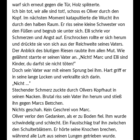
warf sich erneut gegen die Tür, Holz splitterte.
Ich bin tot, wir alle sind tot!, schoss es Oliver durch den
Kopf. Im nächsten Moment katapultierte die Wucht ihn
durch den halben Raum. Er riss seine kleine Schwester von
den Füßen und begrub sie unter sich. Elli schrie vor
Schmerzen und Angst auf. Erschrocken rollte er sich herum
und drückte sie von sich aus der Reichweite seines Vaters.
Der Anblick des blutigen Riesen raubte ihm allen Mut. Wie
gelähmt starrte er seinen Vater an. „Nicht! Marc und Elli sind
Kinder, du darfst sie nicht töten!“
Doch sein Vater war mit einem Sprung bei ihm. Hart griff er
in seine lange Locken und verkrallte sich darin.
„Nicht …“
Stechender Schmerz zuckte durch Olivers Kopfhaut in
seinen Nacken. Brutal riss sein Vater ihn herum und stieß
ihn gegen Marcs Bettchen.
Nichts geschah. Kein Geschrei von Marc.
Oliver verlor den Gedanken, als er zu Boden fiel. Ihm wurde
schwindelig und schlecht. Ein Faustschlag traf ihn zwischen
den Schulterblättern. Er hörte seine Knochen brechen,
während alle Luft aus seinen Lungen getrieben wurde.