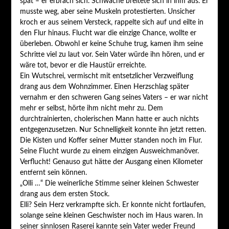
spät – er erbrach sich. Schwäche breitete sich in ihm aus. Er
musste weg, aber seine Muskeln protestierten. Unsicher
kroch er aus seinem Versteck, rappelte sich auf und eilte in
den Flur hinaus. Flucht war die einzige Chance, wollte er
überleben. Obwohl er keine Schuhe trug, kamen ihm seine
Schritte viel zu laut vor. Sein Vater würde ihn hören, und er
wäre tot, bevor er die Haustür erreichte.
Ein Wutschrei, vermischt mit entsetzlicher Verzweiflung
drang aus dem Wohnzimmer. Einen Herzschlag später
vernahm er den schweren Gang seines Vaters – er war nicht
mehr er selbst, hörte ihm nicht mehr zu. Dem
durchtrainierten, cholerischen Mann hatte er auch nichts
entgegenzusetzen. Nur Schnelligkeit konnte ihn jetzt retten.
Die Kisten und Koﬀer seiner Mutter standen noch im Flur.
Seine Flucht wurde zu einem einzigen Ausweichmanöver.
Verflucht! Genauso gut hätte der Ausgang einen Kilometer
entfernt sein können.
„Olli …“ Die weinerliche Stimme seiner kleinen Schwester
drang aus dem ersten Stock.
Elli? Sein Herz verkrampfte sich. Er konnte nicht fortlaufen,
solange seine kleinen Geschwister noch im Haus waren. In
seiner sinnlosen Raserei kannte sein Vater weder Freund