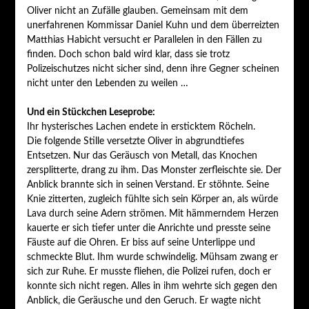
Oliver nicht an Zufälle glauben. Gemeinsam mit dem
unerfahrenen Kommissar Daniel Kuhn und dem überreizten
Matthias Habicht versucht er Parallelen in den Fällen zu
finden. Doch schon bald wird klar, dass sie trotz
Polizeischutzes nicht sicher sind, denn ihre Gegner scheinen
nicht unter den Lebenden zu weilen …
Und ein Stückchen Leseprobe:
Ihr hysterisches Lachen endete in ersticktem Röcheln.
Die folgende Stille versetzte Oliver in abgrundtiefes
Entsetzen. Nur das Geräusch von Metall, das Knochen
zersplitterte, drang zu ihm. Das Monster zerfleischte sie. Der
Anblick brannte sich in seinen Verstand. Er stöhnte. Seine
Knie zitterten, zugleich fühlte sich sein Körper an, als würde
Lava durch seine Adern strömen. Mit hämmerndem Herzen
kauerte er sich tiefer unter die Anrichte und presste seine
Fäuste auf die Ohren. Er biss auf seine Unterlippe und
schmeckte Blut. Ihm wurde schwindelig. Mühsam zwang er
sich zur Ruhe. Er musste fliehen, die Polizei rufen, doch er
konnte sich nicht regen. Alles in ihm wehrte sich gegen den
Anblick, die Geräusche und den Geruch. Er wagte nicht