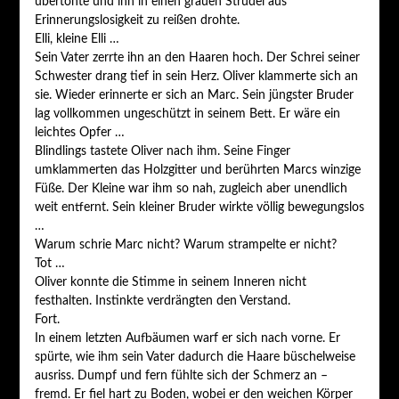
übertönte und ihn in einen grauen Strudel aus
Erinnerungslosigkeit zu reißen drohte.
Elli, kleine Elli …
Sein Vater zerrte ihn an den Haaren hoch. Der Schrei seiner
Schwester drang tief in sein Herz. Oliver klammerte sich an
sie. Wieder erinnerte er sich an Marc. Sein jüngster Bruder
lag vollkommen ungeschützt in seinem Bett. Er wäre ein
leichtes Opfer …
Blindlings tastete Oliver nach ihm. Seine Finger
umklammerten das Holzgitter und berührten Marcs winzige
Füße. Der Kleine war ihm so nah, zugleich aber unendlich
weit entfernt. Sein kleiner Bruder wirkte völlig bewegungslos
…
Warum schrie Marc nicht? Warum strampelte er nicht?
Tot …
Oliver konnte die Stimme in seinem Inneren nicht
festhalten. Instinkte verdrängten den Verstand.
Fort.
In einem letzten Aufbäumen warf er sich nach vorne. Er
spürte, wie ihm sein Vater dadurch die Haare büschelweise
ausriss. Dumpf und fern fühlte sich der Schmerz an –
fremd. Er fiel hart zu Boden, wobei er den weichen Körper