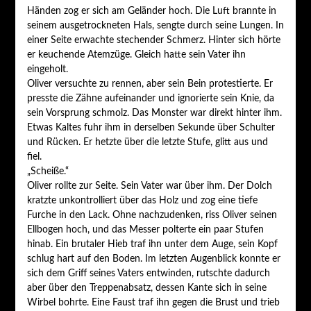
Händen zog er sich am Geländer hoch. Die Luft brannte in
seinem ausgetrockneten Hals, sengte durch seine Lungen. In
einer Seite erwachte stechender Schmerz. Hinter sich hörte
er keuchende Atemzüge. Gleich hatte sein Vater ihn
eingeholt.
Oliver versuchte zu rennen, aber sein Bein protestierte. Er
presste die Zähne aufeinander und ignorierte sein Knie, da
sein Vorsprung schmolz. Das Monster war direkt hinter ihm.
Etwas Kaltes fuhr ihm in derselben Sekunde über Schulter
und Rücken. Er hetzte über die letzte Stufe, glitt aus und
fiel.
„Scheiße.“
Oliver rollte zur Seite. Sein Vater war über ihm. Der Dolch
kratzte unkontrolliert über das Holz und zog eine tiefe
Furche in den Lack. Ohne nachzudenken, riss Oliver seinen
Ellbogen hoch, und das Messer polterte ein paar Stufen
hinab. Ein brutaler Hieb traf ihn unter dem Auge, sein Kopf
schlug hart auf den Boden. Im letzten Augenblick konnte er
sich dem Griﬀ seines Vaters entwinden, rutschte dadurch
aber über den Treppenabsatz, dessen Kante sich in seine
Wirbel bohrte. Eine Faust traf ihn gegen die Brust und trieb