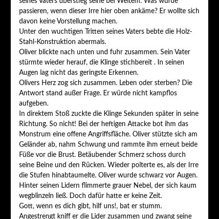
seines Vaters überstieg seine bei Weitem. Was würde
passieren, wenn dieser Irre hier oben ankäme? Er wollte sich
davon keine Vorstellung machen.
Unter den wuchtigen Tritten seines Vaters bebte die Holz-
Stahl-Konstruktion abermals.
Oliver blickte nach unten und fuhr zusammen. Sein Vater
stürmte wieder herauf, die Klinge stichbereit . In seinen
Augen lag nicht das geringste Erkennen.
Olivers Herz zog sich zusammen. Leben oder sterben? Die
Antwort stand außer Frage. Er würde nicht kampflos
aufgeben.
In direktem Stoß zuckte die Klinge Sekunden später in seine
Richtung. So nicht! Bei der heftigen Attacke bot ihm das
Monstrum eine offene Angriffsfläche. Oliver stützte sich am
Geländer ab, nahm Schwung und rammte ihm erneut beide
Füße vor die Brust. Betäubender Schmerz schoss durch
seine Beine und den Rücken. Wieder polterte es, als der Irre
die Stufen hinabtaumelte. Oliver wurde schwarz vor Augen.
Hinter seinen Lidern flimmerte grauer Nebel, der sich kaum
wegblinzeln ließ. Doch dafür hatte er keine Zeit.
Gott, wenn es dich gibt, hilf uns!, bat er stumm.
Angestrengt kniff er die Lider zusammen und zwang seine