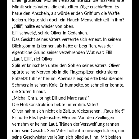
Einen grotesken Moment entspannte sich die maskenhafte
Mimik seines Vaters, die entstellten Züge erschlafften. Es
hatte den Anschein, als würde er den Griff um die Waffe
lockern. Regte sich doch ein Hauch Menschlichkeit in ihm?
„Olli!“, hallte es wieder von oben.
Elli, schweig!, schrie Oliver in Gedanken.
Das Gesicht seines Vaters verzerrte sich erneut. In seinem
Blick glomm Erkennen, als hätte er begriffen, was der
eigentliche Grund seiner verzehrenden Wut war: Elli!
„Lauf, Elli!“, rief Oliver.
Splitter knirschten unter den Sohlen seines Vaters. Oliver
spürte seine Nerven bis in die Fingerspitzen elektrisieren.
Entsetzt fuhr er herum. Abermals explodierte betäubender
Schmerz in seinem Knie. Er humpelte, so schnell er konnte,
die Stufen hinauf.
„Micha, Chris, bringt Elli und Marc raus!“
Die Holzkonstruktion bebte unter ihm. Vater!
Oliver nahm sich nicht die Zeit, zurückzusehen. „Raus hier!“
Er hörte Ellis hysterisches Weinen. Von den Zwillingen
vernahm er keinen Laut. Tränen der Verzweiflung rannen
über sein Gesicht. Sein Vater holte ihn unweigerlich ein, und
seine Geschwister verließen sich blind auf ihn. Mit beiden