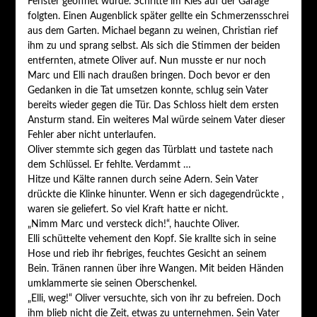
Fenster geöffnet wurde. Schritte im Kies auf der Garage
folgten. Einen Augenblick später gellte ein Schmerzensschrei
aus dem Garten. Michael begann zu weinen, Christian rief
ihm zu und sprang selbst. Als sich die Stimmen der beiden
entfernten, atmete Oliver auf. Nun musste er nur noch
Marc und Elli nach draußen bringen. Doch bevor er den
Gedanken in die Tat umsetzen konnte, schlug sein Vater
bereits wieder gegen die Tür. Das Schloss hielt dem ersten
Ansturm stand. Ein weiteres Mal würde seinem Vater dieser
Fehler aber nicht unterlaufen.
Oliver stemmte sich gegen das Türblatt und tastete nach
dem Schlüssel. Er fehlte. Verdammt …
Hitze und Kälte rannen durch seine Adern. Sein Vater
drückte die Klinke hinunter. Wenn er sich dagegendrückte ,
waren sie geliefert. So viel Kraft hatte er nicht.
„Nimm Marc und versteck dich!“, hauchte Oliver.
Elli schüttelte vehement den Kopf. Sie krallte sich in seine
Hose und rieb ihr fiebriges, feuchtes Gesicht an seinem
Bein. Tränen rannen über ihre Wangen. Mit beiden Händen
umklammerte sie seinen Oberschenkel.
„Elli, weg!“ Oliver versuchte, sich von ihr zu befreien. Doch
ihm blieb nicht die Zeit, etwas zu unternehmen. Sein Vater