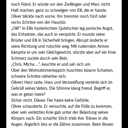
noch Feind. Er würde vor den Zwillingen und Marc nicht
Halt machen, ganz zu schweigen von Elli, die er hasste.
Oliver blickte nach vorne. Ihn trennten noch fünf oder
sechs Schritte von der Haustür.
„Olli!“ In Ellis hysterischem Quietschen lag panische Angst,
das Entsetzen, das auch er verspürte. Er musste seine
Brüder und Elli in Sicherheit bringen. Abrupt änderte er
seine Richtung und rutschte weg. Mit rudernden Armen
kämpfte er um sein Gleichgewicht, stürzte aber auf ein Knie.
Schmerz zuckte durch sein Bein.
„Chris, Micha …“, keuchte er und sah sich um.
Über den Wohnzimmerteppich huschten bizarre Schatten,
schwere Schritte näherten sich.
Olivers Herz raste. Hass und Verzweiflung vereinte sich im
Gebrüll seines Vaters. Die Stimme klang fremd. Begriff er,
was er getan hatte?
Sicher nicht. Dieses Tier hatte keine Gefühle.
Oliver schauderte. Er versuchte, auf die Füße zu kommen,
aber sein verletztes Knie gab unter der Belastung seines
Körpers nach. Ein scharfer Stich trieb ihm Tränen in die
Augen. Ärgerlich biss er die Zähne zusammen. Beim Boxen