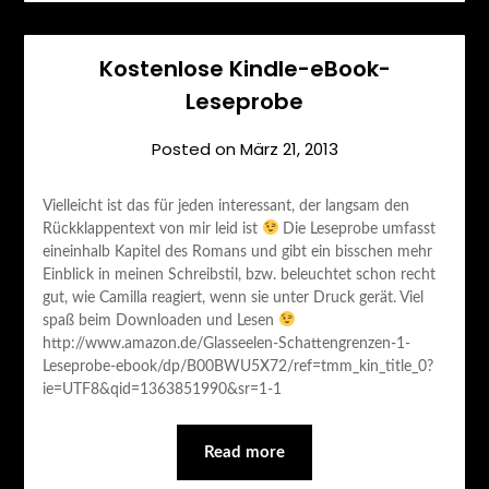
Kostenlose Kindle-eBook-
Leseprobe
Posted on
März 21, 2013
Vielleicht ist das für jeden interessant, der langsam den
Rückklappentext von mir leid ist
Die Leseprobe umfasst
eineinhalb Kapitel des Romans und gibt ein bisschen mehr
Einblick in meinen Schreibstil, bzw. beleuchtet schon recht
gut, wie Camilla reagiert, wenn sie unter Druck gerät. Viel
spaß beim Downloaden und Lesen
http://www.amazon.de/Glasseelen-Schattengrenzen-1-
Leseprobe-ebook/dp/B00BWU5X72/ref=tmm_kin_title_0?
ie=UTF8&qid=1363851990&sr=1-1
Read more