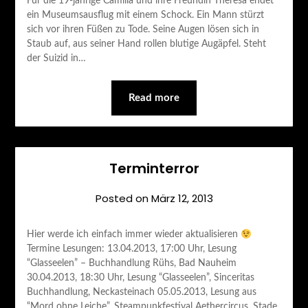
Für die 19-jährige Camilla und ihre Freundin Theresa endet
ein Museumsausflug mit einem Schock. Ein Mann stürzt
sich vor ihren Füßen zu Tode. Seine Augen lösen sich in
Staub auf, aus seiner Hand rollen blutige Augäpfel. Steht
der Suizid in…
Read more
Terminterror
Posted on
März 12, 2013
Hier werde ich einfach immer wieder aktualisieren
Termine Lesungen: 13.04.2013, 17:00 Uhr, Lesung
“Glasseelen” – Buchhandlung Rühs, Bad Nauheim
30.04.2013, 18:30 Uhr, Lesung “Glasseelen”, Sinceritas
Buchhandlung, Neckasteinach 05.05.2013, Lesung aus
“Mord ohne Leiche”, Steampunkfestival Aethercircus, Stade