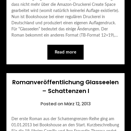
dass nicht mehr über die Amazon-Druckerei Create Space
gearbeitet wird (womit natürlich keinerlei Auflage existierte).
Nun ist Bookshouse bei einer regulären Druckerei in
Deutschland und produziert einen eigenen Auflagendruck.
Für “Glasseelen” bedeutet das einige Änderungen. Der
Roman bekommt ein anderes Format (TB-Format 12×19),…
Read more
Romanveröffentlichung Glasseelen
– Schattenzen I
Posted on
März 12, 2013
Der erste Roman aus der Schattengrenzen-Reihe ging am
01.01.2013 bei Bookshouse an den Start. Kurzbeschreibung