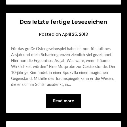
Das letzte fertige Lesezeichen
Posted on
April 25, 2013
Für das große Ostergewinnspiel habe ich nun für Julianes
Assjah und mein Schattengrenzen ziemlich viel gezeichnet.
Hier nun die Ergebnisse: Assjah Was wäre, wenn Träume
Wirklichkeit würden? Eine Mutprobe zur Geisterstunde. Der
10-jährige Kim findet in einer Spukvilla einen magischen
Gegenstand. Mithilfe des Traumspiegels kann er die Wesen,
die er sich im Schlaf ausdenkt, in…
Read more