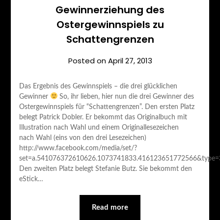
Gewinnerziehung des
Ostergewinnspiels zu
Schattengrenzen
Posted on
April 27, 2013
Das Ergebnis des Gewinnspiels – die drei glücklichen
Gewinner
So, ihr lieben, hier nun die drei Gewinner des
Ostergewinnspiels für “Schattengrenzen”. Den ersten Platz
belegt Patrick Dobler. Er bekommt das Originalbuch mit
Illustration nach Wahl und einem Originallesezeichen
nach Wahl (eins von den drei Lesezeichen)
http://www.facebook.com/media/set/?
set=a.541076372610626.1073741833.416123651772566&type=
Den zweiten Platz belegt Stefanie Butz. Sie bekommt den
eStick…
Read more