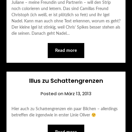
Juliane – meine Freundin und Partnerin – will den Strip
noch colorieren und lettern. Das sind Camillas Freund
Christoph (ich weiß, er ist plötzlich so fett) und ihr Igel
Nadel. Kann man auch ohne Text erkennen, worum es geht?
Der kleine Igel ist stinkig, weil Chris’ Spikes besser stehen als
die seinen. Danach geht Nadel…
Read more
Illus zu Schattengrenzen
Posted on
März 13, 2013
Hier auch zu Schattengrenzen ein paar Bilchen – allerdings
betreffen die irgendwie in erster Linie Oliver